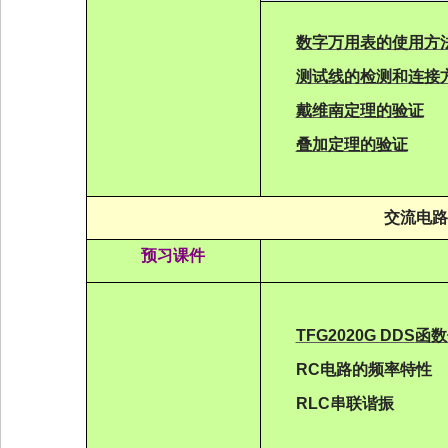
数字万用表
的使用方
测试线的检测和连接
戴维南定理的验证
叠加定理的验证
交流电路
预习课件
TFG2020G DDS
函数
RC
电路的
频
率特性
RLC
串联
谐
振