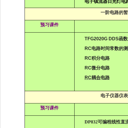
电子镇流器日光灯电
一阶电路的暂
预习课件
TFG2020G DDS
函数
RC
电路时间
常数
的
测
RC
积分电路
RC
微分电路
RC
耦
合电路
电子仪器仪表
预习课件
DP832
可编程线性直