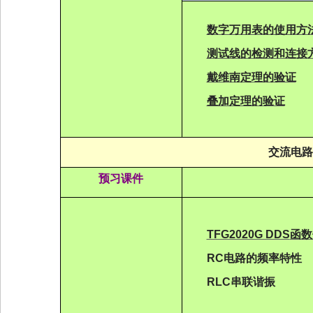
数字万用表
的使用方
测试线的检测和连接
戴维南定理的验证
叠加定理的验证
交流电路
预习课件
TFG2020G DDS
函数
RC
电路的
频
率特性
RLC
串联
谐
振