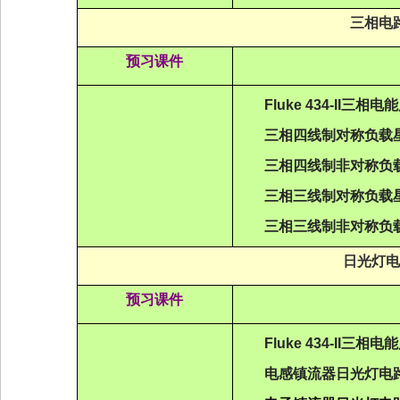
三相电
预习课件
Fluke 434-II
三
相
电能
三
相
四
线制
对称负载
三
相
四
线制非对称负
三
相三线制
对称负载
三
相三线制非对
称
负
日光灯电
预习课件
Fluke 434-II
三相电能
电感镇
流
器日光
灯
电