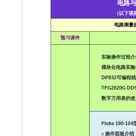
电路
（以下视
电路测量
预习
课件
实验操作过程介
模块化电路实验
DP832
可编程线
TFG2020G DD
数字万用表的使
Fluke 190-104
n
操作面板介绍